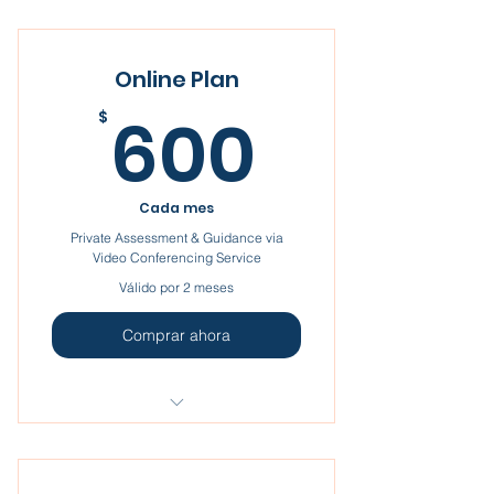
Online Plan
600$
600
$
Cada mes
Private Assessment & Guidance via
Video Conferencing Service
Válido por 2 meses
Comprar ahora
I'm a benefit
I'm a benefit